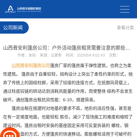
公司新闻
查看分类
山西晋安利篷房公司：户外活动篷房租赁需要注意的那些问题？
作者：
本站
来源：
云更新
时间：
2025/5/4 9:01:43
次数：
山西晋安利篷房公司
篷房厂家的篷房属于弹性建筑，也称之为柔
性建筑。 篷房由于自重较轻，结构设计上突出了柔性约束的形式，抛
弃了传统上的固结柱脚，采用了铰接的连接方式，在抵御风荷载上，
通过柱底铰链的转动达到消耗风能量的作用，而使整体 结构不会发生
破坏。通创篷房出租抗风性能：6-10，搭建简易。
篷房出租在搭建时对地基的要求不高，地形的适应性强，甚至是
在有一定坡度地面，也能轻松 胜任，减少了现场施工的难度和缩短了
建设时间。篷房出租时安装的基座固定采用可反复拆装的 螺栓，钢
钎，承重盘的方式，方便篷房的快速移动。膨胀螺栓适用于可破坏的