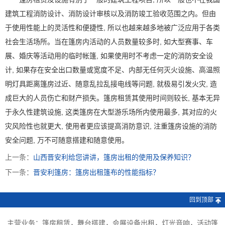
建筑工程消防设计、消防设计审核以及消防竣工验收范围之内。但由
于使用性能上的灵活性和便捷性, 所以也越来越多地被广泛应用于各类
社会生活场所。当在篷房内活动的人员数量较多时, 如大型赛事、车
展、婚庆等活动用的临时帐篷, 如果使用时不考虑一定的消防安全设
计, 如果存在安全出口数量或宽度不足、内部无任何灭火设施、高温照
明灯具距离篷房过近、随意乱拉乱接电线等问题, 就极易引发火灾, 造
成巨大的人员伤亡和财产损失。篷房租赁其使用时间则较长, 基本无异
于永久性建筑设施, 这类篷房在大型游乐场所内使用最多, 其对应的火
灾风险性也就更大, 使用者更应该提高消防意识, 注重篷房设施的消防
安全问题, 万不可随意搭建和随意使用。
上一条：
山西晋安利给您讲讲，篷房出租的使用及保养知识？
下一条：
晋安利篷房：篷房出租篷布的性能指标？
回到顶部
主营业务：篷房租赁，舞台搭建，会展设备出租，灯光音响，活动篷